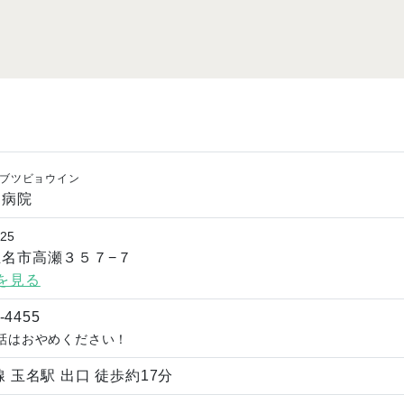
ブツビョウイン
物病院
25
玉名市高瀬３５７−７
を見る
-4455
話はおやめください！
線 玉名駅 出口 徒歩約17分