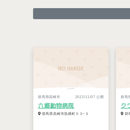
群馬県高崎市
2022/11/07 公開
群馬
六郷動物病院
ク
群馬県高崎市筑縄町５３−３
群