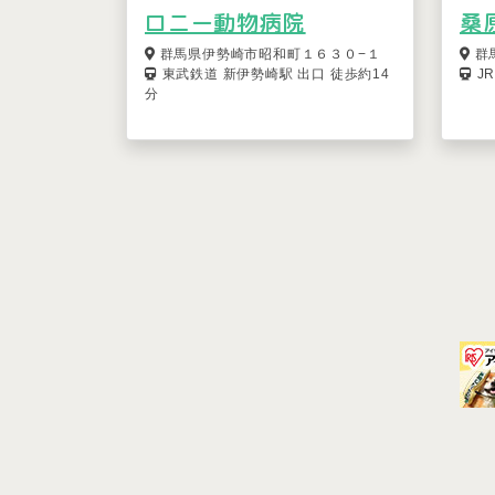
ロニー動物病院
桑
群馬県伊勢崎市昭和町１６３０−１
群
東武鉄道 新伊勢崎駅 出口 徒歩約14
J
分