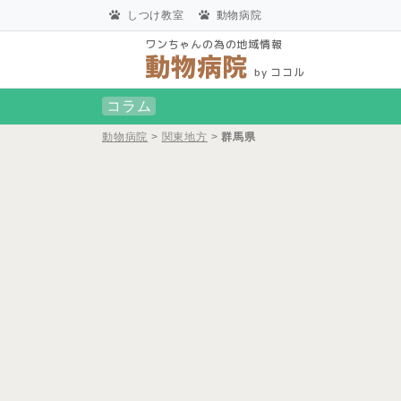
しつけ教室
動物病院
ワンちゃんの為の地域情報
動物病院
by ココル
コラム
動物病院
>
関東地方
>
群馬県