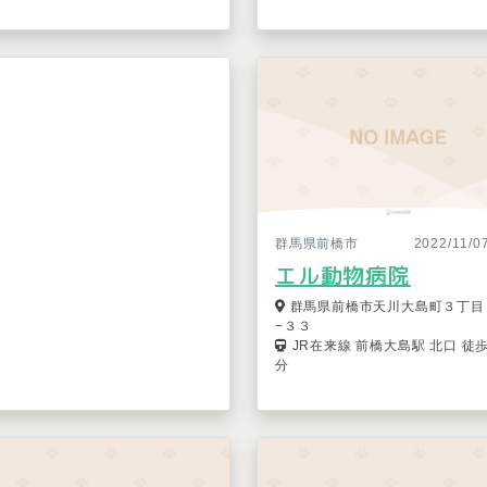
群馬県前橋市
2022/11/
エル動物病院
群馬県前橋市天川大島町３丁目
−３３
JR在来線 前橋大島駅 北口 徒歩
分