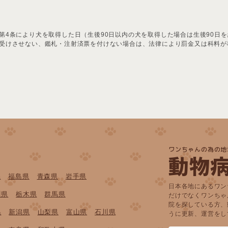
第4条により犬を取得した日（生後90日以内の犬を取得した場合は生後90日を
受けさせない、鑑札・注射済票を付けない場合は、法律により罰金又は科料が
ワンちゃんの為の地
動物
県
福島県
青森県
岩手県
日本各地にあるワン
川県
栃木県
群馬県
だけでなくワンちゃ
院を探している方、
県
新潟県
山梨県
富山県
石川県
うに更新、運営をし