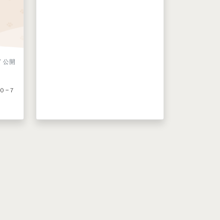
07 公開
０−７