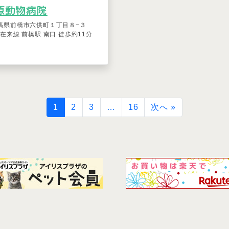
原動物病院
馬県前橋市六供町１丁目８−３
R在来線 前橋駅 南口 徒歩約11分
1
2
3
…
16
次へ »