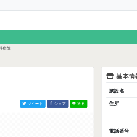
科病院
基本情
施設名
住所
ツイート
シェア
送る
電話番号