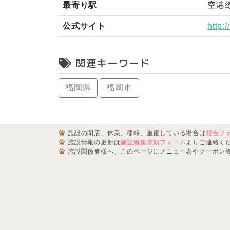
最寄り駅
空港線
公式サイト
http:
関連キーワード
福岡県
福岡市
施設の閉店、休業、移転、重複している場合は
報告フ
施設情報の更新は
施設編集依頼フォーム
よりご連絡く
施設関係者様へ、このページにメニュー表やクーポン