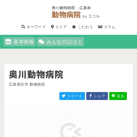
奥川動物病院 : 広島県
動物病院
by ココル
キーワード
エリア
こだわり
コラム
基本情報
みんなの口コミ
奥川動物病院
広島県呉市 動物病院
ツイート
シェア
送る