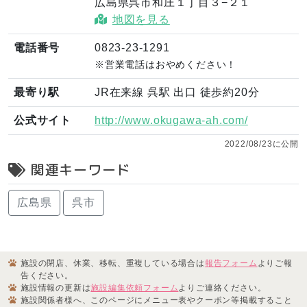
広島県呉市和庄１丁目３−２１
地図を見る
電話番号
0823-23-1291
※営業電話はおやめください！
最寄り駅
JR在来線 呉駅 出口 徒歩約20分
公式サイト
http://www.okugawa-ah.com/
2022/08/23に公開
関連キーワード
広島県
呉市
施設の閉店、休業、移転、重複している場合は
報告フォーム
よりご報
告ください。
施設情報の更新は
施設編集依頼フォーム
よりご連絡ください。
施設関係者様へ、このページにメニュー表やクーポン等掲載すること