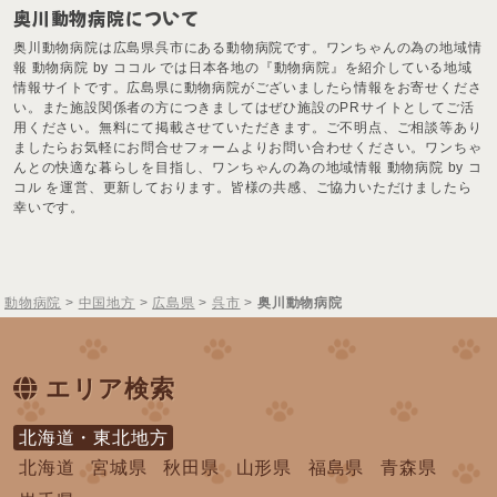
奥川動物病院について
奥川動物病院は広島県呉市にある動物病院です。ワンちゃんの為の地域情
報 動物病院 by ココル では日本各地の『動物病院』を紹介している地域
情報サイトです。広島県に動物病院がございましたら情報をお寄せくださ
い。また施設関係者の方につきましてはぜひ施設のPRサイトとしてご活
用ください。無料にて掲載させていただきます。ご不明点、ご相談等あり
ましたらお気軽にお問合せフォームよりお問い合わせください。ワンちゃ
んとの快適な暮らしを目指し、ワンちゃんの為の地域情報 動物病院 by コ
コル を運営、更新しております。皆様の共感、ご協力いただけましたら
幸いです。
動物病院
>
中国地方
>
広島県
>
呉市
>
奥川動物病院
エリア検索
北海道・東北地方
北海道
宮城県
秋田県
山形県
福島県
青森県