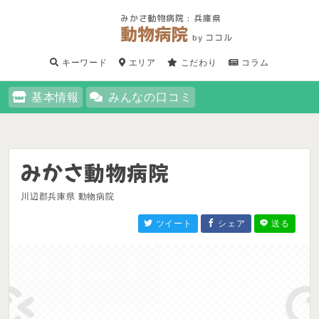
みかさ動物病院 : 兵庫県
動物病院
by ココル
キーワード
エリア
こだわり
コラム
基本情報
みんなの口コミ
みかさ動物病院
川辺郡兵庫県 動物病院
ツイート
シェア
送る