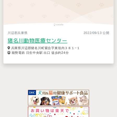
川辺郡兵庫県
2022/09/13 公開
猪名川動物医療センター
兵庫県川辺郡猪名川町紫合字東垣内３８１−１
能勢電鉄 日生中央駅 出口 徒歩約24分