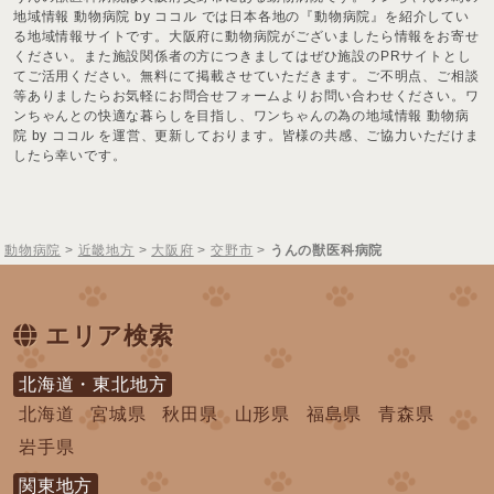
地域情報 動物病院 by ココル では日本各地の『動物病院』を紹介してい
る地域情報サイトです。大阪府に動物病院がございましたら情報をお寄せ
ください。また施設関係者の方につきましてはぜひ施設のPRサイトとし
てご活用ください。無料にて掲載させていただきます。ご不明点、ご相談
等ありましたらお気軽にお問合せフォームよりお問い合わせください。ワ
ンちゃんとの快適な暮らしを目指し、ワンちゃんの為の地域情報 動物病
院 by ココル を運営、更新しております。皆様の共感、ご協力いただけま
したら幸いです。
動物病院
>
近畿地方
>
大阪府
>
交野市
>
うんの獣医科病院
エリア検索
北海道・東北地方
北海道
宮城県
秋田県
山形県
福島県
青森県
岩手県
関東地方