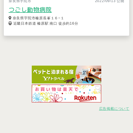
奈良県宇陀市
2022/09/13 公開
つごし動物病院
奈良県宇陀市榛原長峯１６−１
近畿日本鉄道 榛原駅 南口 徒歩約16分
広告掲載について