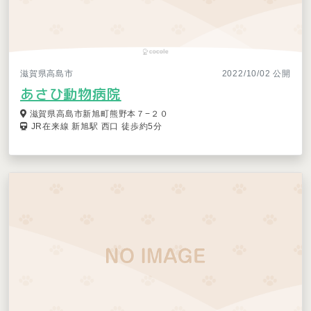
滋賀県高島市
2022/10/02 公開
あさひ動物病院
滋賀県高島市新旭町熊野本７−２０
JR在来線 新旭駅 西口 徒歩約5分