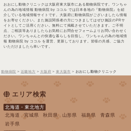
おおにし動物クリニックは大阪府東大阪市にある動物病院です。ワンちゃ
んの為の地域情報 動物病院 by ココル では日本各地の『動物病院』を紹
介している地域情報サイトです。大阪府に動物病院がございましたら情報
をお寄せください。また施設関係者の方につきましてはぜひ施設のPRサ
イトとしてご活用ください。無料にて掲載させていただきます。ご不明
点、ご相談等ありましたらお気軽にお問合せフォームよりお問い合わせく
ださい。ワンちゃんとの快適な暮らしを目指し、ワンちゃんの為の地域情
報 動物病院 by ココル を運営、更新しております。皆様の共感、ご協力
いただけましたら幸いです。
動物病院
>
近畿地方
>
大阪府
>
東大阪市
>
おおにし動物クリニック
エリア検索
北海道・東北地方
北海道
宮城県
秋田県
山形県
福島県
青森県
岩手県