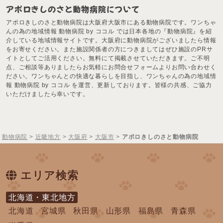
アポロきしのさと動物病院について
アポロきしのさと動物病院は大阪府大阪市にある動物病院です。ワンちゃ
んの為の地域情報 動物病院 by ココル では日本各地の『動物病院』を紹
介している地域情報サイトです。大阪府に動物病院がございましたら情報
をお寄せください。また施設関係者の方につきましてはぜひ施設のPRサ
イトとしてご活用ください。無料にて掲載させていただきます。ご不明
点、ご相談等ありましたらお気軽にお問合せフォームよりお問い合わせく
ださい。ワンちゃんとの快適な暮らしを目指し、ワンちゃんの為の地域情
報 動物病院 by ココル を運営、更新しております。皆様の共感、ご協力
いただけましたら幸いです。
動物病院
>
近畿地方
>
大阪府
>
大阪市
>
アポロきしのさと動物病院
エリア検索
北海道・東北地方
北海道
宮城県
秋田県
山形県
福島県
青森県