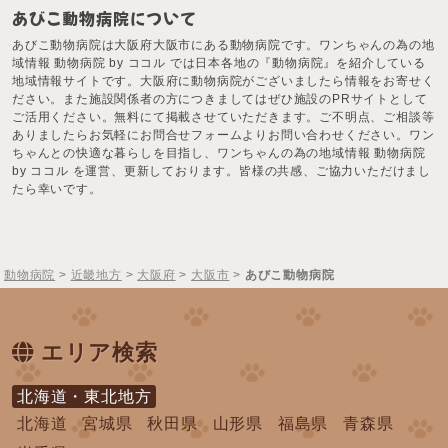
あびこ動物病院について
あびこ動物病院は大阪府大阪市にある動物病院です。ワンちゃんの為の地
域情報 動物病院 by ココル では日本各地の『動物病院』を紹介している
地域情報サイトです。大阪府に動物病院がございましたら情報をお寄せく
ださい。また施設関係者の方につきましてはぜひ施設のPRサイトとして
ご活用ください。無料にて掲載させていただきます。ご不明点、ご相談等
ありましたらお気軽にお問合せフォームよりお問い合わせください。ワン
ちゃんとの快適な暮らしを目指し、ワンちゃんの為の地域情報 動物病院
by ココル を運営、更新しております。皆様の共感、ご協力いただけまし
たら幸いです。
動物病院
>
近畿地方
>
大阪府
>
大阪市
>
あびこ動物病院
エリア検索
北海道・東北地方
北海道
宮城県
秋田県
山形県
福島県
青森県