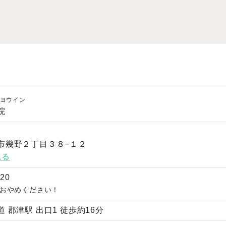
ヨウイン
院
市幾野２丁目３８−１２
見る
820
おやめください！
 郡津駅 出口1 徒歩約16分