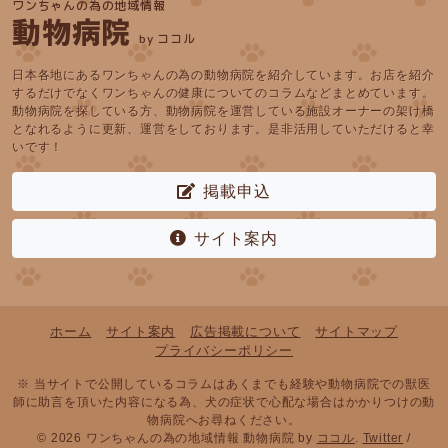
ワンちゃんの為の地域情報
動物病院
by ココル
日本各地にあるワンちゃんの為の動物病院を紹介しています。お店を紹介
するだけでなくワンちゃんの健康についてのコラムなどまとめています。
動物病院を探している方、動物病院を運営している施設オーナーの架け橋
となれるように更新、運営をしております。是非活用していただけると幸
いです！
掲載申込
サイト案内
ホーム
サイト案内
広告掲載について
サイトマップ
プライバシーポリシー
※ 当サイトで公開しているコラムはあくまでも経験や動物病院での獣医
師に助言を頂いた内容になる為、犬の症状で心配な場合はかかりつけの動
物病院へお尋ねください。
© 2026 ワンちゃんの為の地域情報 動物病院 by
ココル
.
Twitter
/