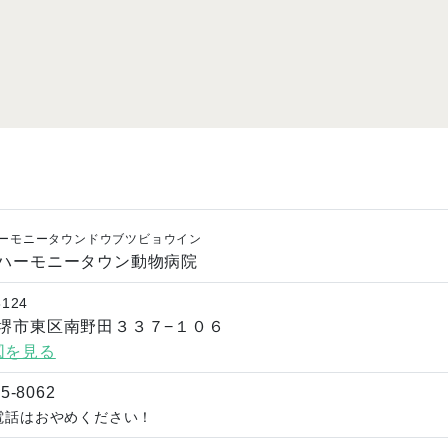
ーモニータウンドウブツビョウイン
ハーモニータウン動物病院
8124
堺市東区南野田３３７−１０６
図を見る
35-8062
電話はおやめください！