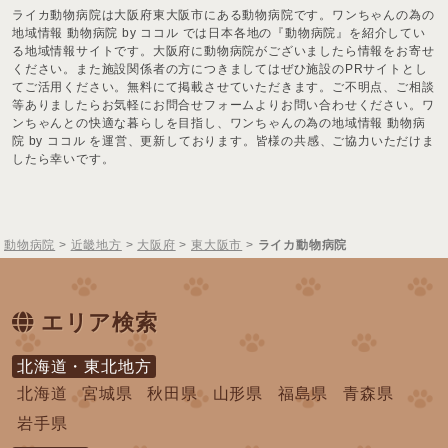
ライカ動物病院は大阪府東大阪市にある動物病院です。ワンちゃんの為の
地域情報 動物病院 by ココル では日本各地の『動物病院』を紹介してい
る地域情報サイトです。大阪府に動物病院がございましたら情報をお寄せ
ください。また施設関係者の方につきましてはぜひ施設のPRサイトとし
てご活用ください。無料にて掲載させていただきます。ご不明点、ご相談
等ありましたらお気軽にお問合せフォームよりお問い合わせください。ワ
ンちゃんとの快適な暮らしを目指し、ワンちゃんの為の地域情報 動物病
院 by ココル を運営、更新しております。皆様の共感、ご協力いただけま
したら幸いです。
動物病院
>
近畿地方
>
大阪府
>
東大阪市
>
ライカ動物病院
エリア検索
北海道・東北地方
北海道
宮城県
秋田県
山形県
福島県
青森県
岩手県