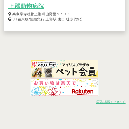
上郡動物病院
兵庫県赤穂郡上郡町山野里２１１３
JR在来線/智頭急行 上郡駅 出口 徒歩約9分
広告掲載について