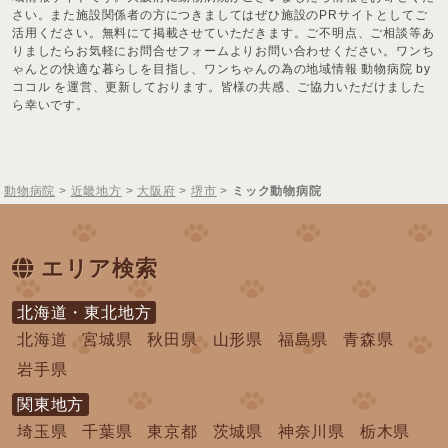
さい。また施設関係者の方につきましてはぜひ施設のPRサイトとしてご
活用ください。無料にて掲載させていただきます。ご不明点、ご相談等あ
りましたらお気軽にお問合せフォームよりお問い合わせください。ワンち
ゃんとの快適な暮らしを目指し、ワンちゃんの為の地域情報 動物病院 by
ココル を運営、更新しております。皆様の共感、ご協力いただけました
ら幸いです。
動物病院
>
近畿地方
>
大阪府
>
堺市
>
ミック動物病院
エリア検索
北海道・東北地方
北海道
宮城県
秋田県
山形県
福島県
青森県
岩手県
関東地方
埼玉県
千葉県
東京都
茨城県
神奈川県
栃木県