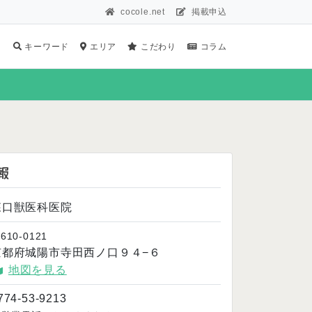
cocole.net
掲載申込
キーワード
エリア
こだわり
コラム
報
森口獣医科医院
610-0121
京都府城陽市寺田西ノ口９４−６
地図を見る
774-53-9213