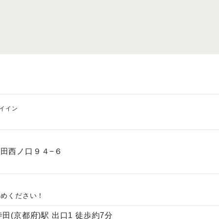
イイン
院
田西ノ口９４−６
やめください！
田(京都府)駅 出口1 徒歩約7分