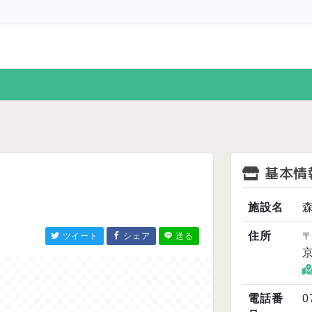
基本情
施設名
住所
〒
ツイート
シェア
送る
電話番
0