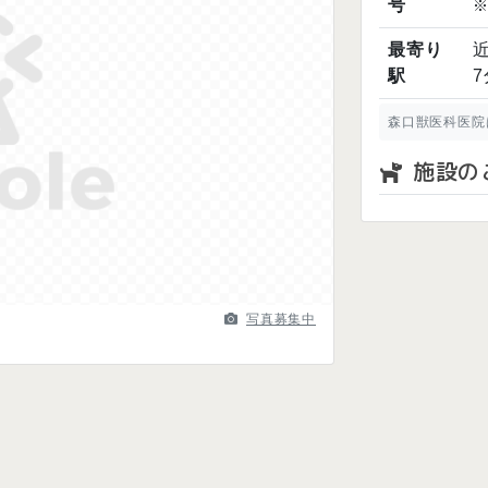
号
最寄り
近
駅
7
森口獣医科医院
Next
施設の
写真募集中