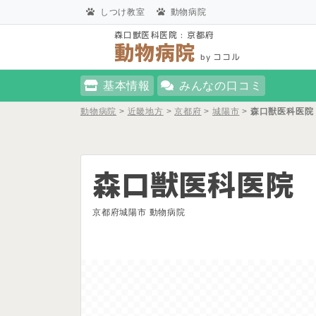
しつけ教室
動物病院
森口獣医科医院 : 京都府
動物病院
by ココル
基本情報
みんなの口コミ
動物病院
>
近畿地方
>
京都府
>
城陽市
>
森口獣医科医院
森口獣医科医院
京都府城陽市 動物病院