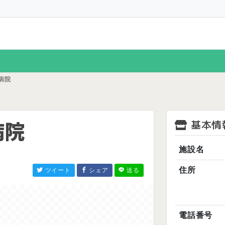
病院
病院
基本情
施設名
住所
ツイート
シェア
送る
電話番号