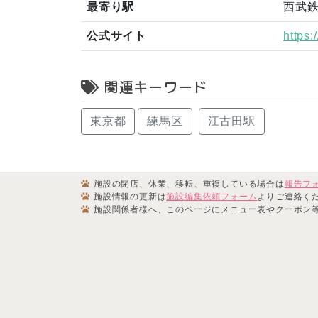
最寄り駅
西武鉄
公式サイト
https
関連キーワード
東京都
練馬区
江古田駅
施設の閉店、休業、移転、重複している場合は
報告フ
施設情報の更新は
施設編集依頼フォーム
よりご連絡く
施設関係者様へ、このページにメニュー表やクーポン