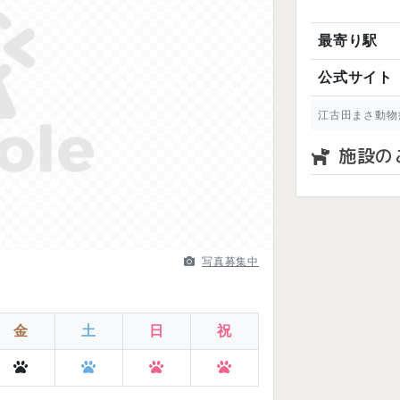
最寄り駅
公式サイト
Next
江古田まさ動物
施設の
写真募集中
金
土
日
祝