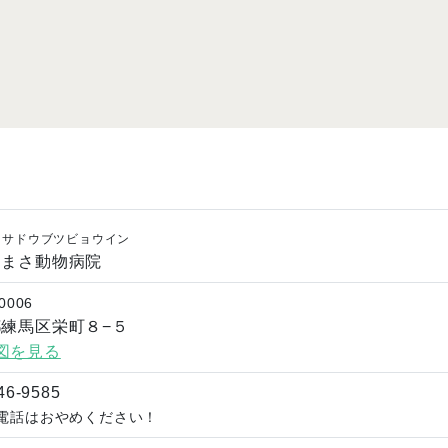
マサドウブツビョウイン
田まさ動物病院
0006
練馬区栄町８−５
図を見る
46-9585
電話はおやめください！