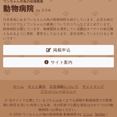
ワンちゃんの為の地域情報
動物病院
by ココル
日本各地にあるワンちゃんの為の動物病院を紹介しています。お店を紹介
するだけでなくワンちゃんの健康についてのコラムなどまとめています。
動物病院を探している方、動物病院を運営している施設オーナーの架け橋
となれるように更新、運営をしております。是非活用していただけると幸
いです！
掲載申込
サイト案内
ホーム
サイト案内
広告掲載について
サイトマップ
プライバシーポリシー
※ 当サイトで公開しているコラムはあくまでも経験や動物病院での獣医
師に助言を頂いた内容になる為、犬の症状で心配な場合はかかりつけの動
物病院へお尋ねください。
© 2026 ワンちゃんの為の地域情報 動物病院 by
ココル
.
Twitter
/