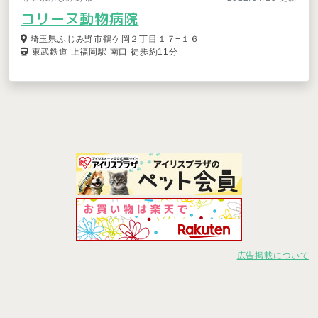
コリーヌ動物病院
埼玉県ふじみ野市鶴ケ岡２丁目１７−１６
東武鉄道 上福岡駅 南口 徒歩約11分
広告掲載について