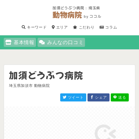
加須どうぶつ病院 : 埼玉県
動物病院
by ココル
キーワード
エリア
こだわり
コラム
基本情報
みんなの口コミ
加須どうぶつ病院
埼玉県加須市 動物病院
ツイート
シェア
送る