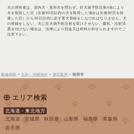
犬の所有者は、室内犬・室外犬を問わず、狂犬病予防法第4条により
犬を取得した日（生後90日以内の犬を取得した場合は生後90日を経
過した日）から30日以内に必ず畜犬登録をしなければなりません。犬
の登録をしない、犬に狂犬病予防注射を受けさせない、鑑札・注射済
票を付けない場合は、法律により罰金又は科料が科せられますのでご
注意下さい。
動物病院
>
九州・沖縄地方
>
鹿児島県
>
指宿市
エリア検索
北海道・東北地方
北海道
宮城県
秋田県
山形県
福島県
青森県
岩手県