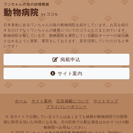
ワンちゃんの為の地域情報
動物病院
by ココル
日本各地にあるワンちゃんの為の動物病院を紹介しています。お店を紹介
するだけでなくワンちゃんの健康についてのコラムなどまとめています。
動物病院を探している方、動物病院を運営している施設オーナーの架け橋
となれるように更新、運営をしております。是非活用していただけると幸
いです！
掲載申込
サイト案内
ホーム
サイト案内
広告掲載について
サイトマップ
プライバシーポリシー
※ 当サイトで公開しているコラムはあくまでも経験や動物病院での獣医
師に助言を頂いた内容になる為、犬の症状で心配な場合はかかりつけの動
物病院へお尋ねください。
© 2026 ワンちゃんの為の地域情報 動物病院 by
ココル
.
Twitter
/