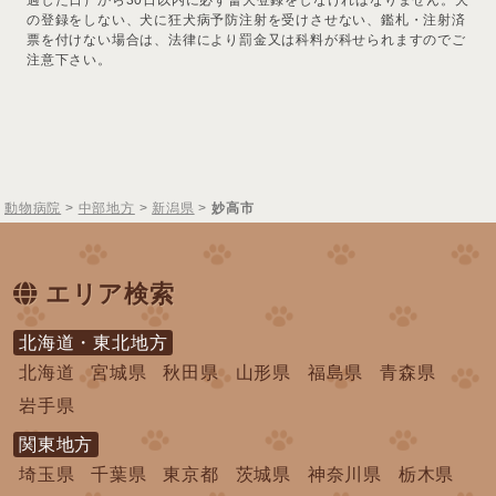
の登録をしない、犬に狂犬病予防注射を受けさせない、鑑札・注射済
票を付けない場合は、法律により罰金又は科料が科せられますのでご
注意下さい。
動物病院
>
中部地方
>
新潟県
>
妙高市
エリア検索
北海道・東北地方
北海道
宮城県
秋田県
山形県
福島県
青森県
岩手県
関東地方
埼玉県
千葉県
東京都
茨城県
神奈川県
栃木県