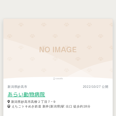
新潟県妙高市
2022/10/27 公開
あらい動物病院
新潟県妙高市高柳２丁目７−９
えちごトキめき鉄道 新井(新潟県)駅 出口 徒歩約18分