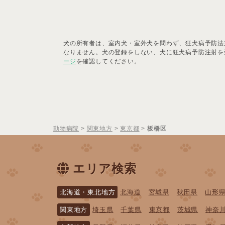
犬の所有者は、室内犬・室外犬を問わず、狂犬病予防法
なりません。犬の登録をしない、犬に狂犬病予防注射を
ージ
を確認してください。
動物病院
>
関東地方
>
東京都
>
板橋区
エリア検索
北海道・東北地方
北海道
宮城県
秋田県
山形
関東地方
埼玉県
千葉県
東京都
茨城県
神奈