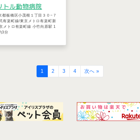
リトル動物病院
京都板橋区小茂根１丁目３０−７
武有楽町線/東京メトロ有楽町新
東京メトロ有楽町線 小竹向原駅 1
約3分
1
2
3
4
次へ »