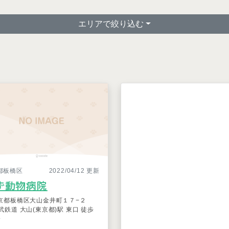
エリアで絞り込む
都板橋区
2022/04/12 更新
ず動物病院
京都板橋区大山金井町１７−２
武鉄道 大山(東京都)駅 東口 徒歩
分