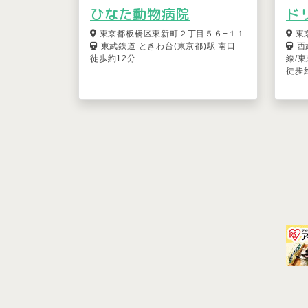
ひなた動物病院
ド
東京都板橋区東新町２丁目５６−１１
東
東武鉄道 ときわ台(東京都)駅 南口
西
徒歩約12分
線/
徒歩