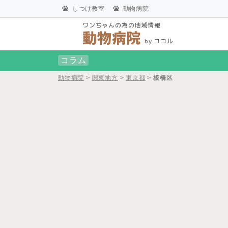
しつけ教室
動物病院
ワンちゃんの為の地域情報
動物病院
by ココル
コラム
動物病院
>
関東地方
>
東京都
>
板橋区