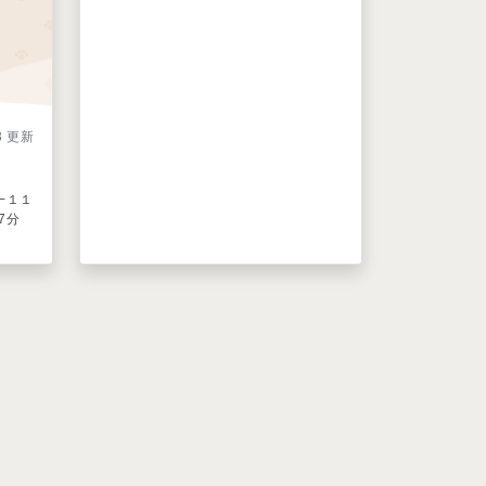
13 更新
−１１
7分