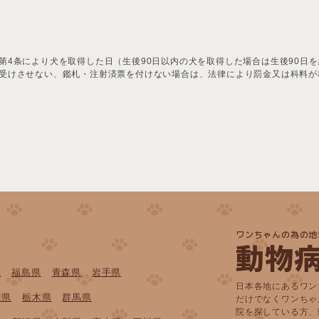
第4条により犬を取得した日（生後90日以内の犬を取得した場合は生後90日を
受けさせない、鑑札・注射済票を付けない場合は、法律により罰金又は科料が
ワンちゃんの為の地
動物
県
福島県
青森県
岩手県
日本各地にあるワン
川県
栃木県
群馬県
だけでなくワンちゃ
院を探している方、