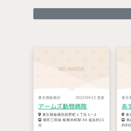
東京都板橋区
2022/04/12 更新
東京
アームズ動物病院
あ
東京都板橋区前野町１丁目１−３
東
都営三田線 板橋本町駅 A4 徒歩約11
東
分
約8